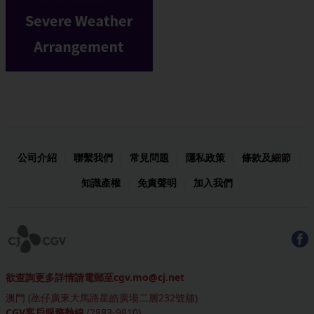
公司介紹
聯繫我們
常見問題
隱私政策
條款及細節
|
|
|
|
|
知識產權
免責聲明
加入我們
|
|
欲查詢更多詳情請電郵至cgv.mo@cj.net
澳門
(
氹仔廣東大馬路星皓廣場二層232號舖
)
CGV客戶服務熱線
(
2883-9810
)