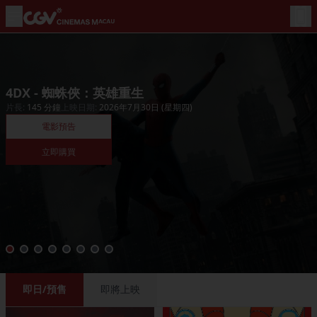
4DX - 蜘蛛俠：英雄重生
片長
:
145
分鐘
上映日期
:
2026年7月30日 (星期四)
電影預告
立即購買
即日/預售
即將上映