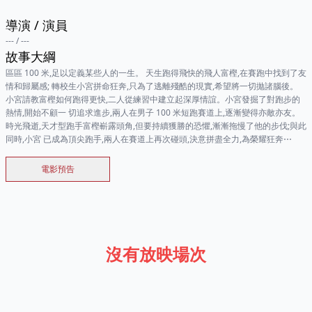
導演
/
演員
---
/
---
故事大綱
區區 100 米,足以定義某些人的一生。 天生跑得飛快的飛人富樫,在賽跑中找到了友
情和歸屬感; 轉校生小宮拼命狂奔,只為了逃離殘酷的現實,希望將一切拋諸腦後。
小宮請教富樫如何跑得更快,二人從練習中建立起深厚情誼。小宮發掘了對跑步的
熱情,開始不顧一 切追求進步,兩人在男子 100 米短跑賽道上,逐漸變得亦敵亦友。
時光飛逝,天才型跑手富樫嶄露頭角,但要持續獲勝的恐懼,漸漸拖慢了他的步伐;與此
同時,小宮 已成為頂尖跑手,兩人在賽道上再次碰頭,決意拼盡全力,為榮耀狂奔⋯
電影預告
沒有放映場次