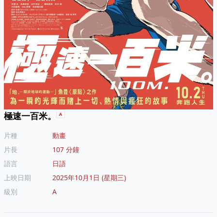
極速一百米。
A
片種
動畫
片長
107 分鐘
語言
日語
上映日期
2025年10月1日 (星期三)
級別
A