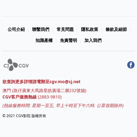
公司介紹
聯繫我們
常見問題
隱私政策
條款及細節
|
|
|
|
|
知識產權
免責聲明
加入我們
|
|
欲查詢更多詳情請電郵至cgv.mo@cj.net
澳門
(
氹仔廣東大馬路星皓廣場二層232號舖
)
CGV客戶服務熱線
(
2883-9810
)
(熱線服務時間: 星期一至五, 早上十時至下午六時. 公眾假期除外)
© 2021 CGV影院 版權所有