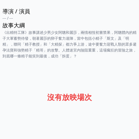
導演
/
演員
---
/
---
故事大綱
《出精特工隊》故事講述少男少女阿聰和麗莎，兩情相悅初嘗禁果，阿聰體內的精
子大軍蓄勢待發，朝著麗莎的卵子奮力達陣，當中包括小精子「斯文」及「明
精」，聯同「精子教授」和「大精探」都力爭上游，途中要奮力迎戰人類的眾多避
孕法寶和強勢精子「精哥」的攻擊。人體迷宮內險阻重重，這場瘋狂的冒險之旅，
到底哪一條精子能笑到最後，成功「拆蛋」？
沒有放映場次