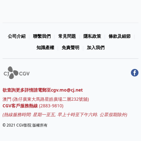
公司介紹
聯繫我們
常見問題
隱私政策
條款及細節
|
|
|
|
|
知識產權
免責聲明
加入我們
|
|
欲查詢更多詳情請電郵至cgv.mo@cj.net
澳門
(
氹仔廣東大馬路星皓廣場二層232號舖
)
CGV客戶服務熱線
(
2883-9810
)
(熱線服務時間: 星期一至五, 早上十時至下午六時. 公眾假期除外)
© 2021 CGV影院 版權所有