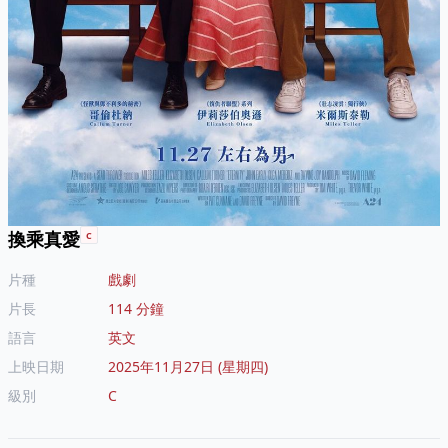
換乘真愛
C
片種
戲劇
片長
114 分鐘
語言
英文
上映日期
2025年11月27日 (星期四)
級別
C