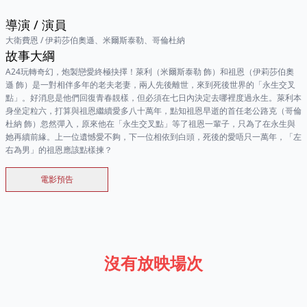
導演
/
演員
大衛費恩
/
伊莉莎伯奧遜、米爾斯泰勒、哥倫杜納
故事大綱
A24玩轉奇幻，炮製戀愛終極抉擇！萊利（米爾斯泰勒 飾）和祖恩（伊莉莎伯奧
遜 飾）是一對相伴多年的老夫老妻，兩人先後離世，來到死後世界的「永生交叉
點」。好消息是他們回復青春靚樣，但必須在七日內決定去哪裡度過永生。萊利本
身坐定粒六，打算與祖恩繼續愛多八十萬年，點知祖恩早逝的首任老公路克（哥倫
杜納 飾）忽然彈入，原來他在「永生交叉點」等了祖恩一輩子，只為了在永生與
她再續前緣。上一位遺憾愛不夠，下一位相依到白頭，死後的愛唔只一萬年，「左
右為男」的祖恩應該點樣揀？
電影預告
沒有放映場次