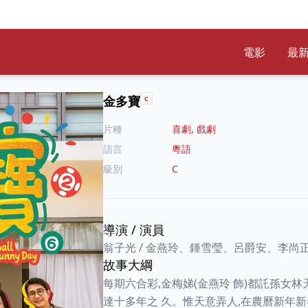
電影
最
金多寶
C
片種
喜劇, 戲劇
語言
粵語
級別
C
導演
/
演員
翁子光
/
金燕玲、鍾雪瑩、呂爵安、李尚
故事大綱
每期六合彩,金梅娣(金燕玲 飾)都託孫女林
達十多年之 久。惟天意弄人,在農曆新年新