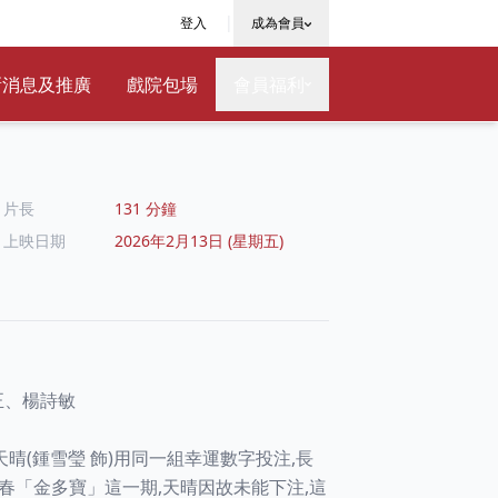
|
登入
成為會員
新消息及推廣
戲院包場
會員福利
片長
131 分鐘
上映日期
2026年2月13日 (星期五)
正、楊詩敏
天晴(鍾雪瑩 飾)用同一組幸運數字投注,長
春「金多寶」這一期,天晴因故未能下注,這