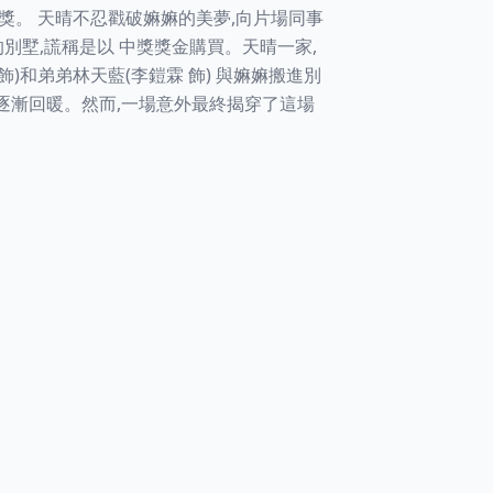
頭獎。 天晴不忍戳破嫲嫲的美夢,向片場同事
的別墅,謊稱是以 中獎獎金購買。天晴一家,
飾)和弟弟林天藍(李鎧霖 飾) 與嫲嫲搬進別
逐漸回暖。然而,一場意外最終揭穿了這場