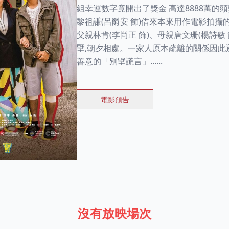
組幸運數字竟開出了獎金 高達8888萬的
黎祖謙(呂爵安 飾)借來本來用作電影拍攝
父親林肯(李尚正 飾)、母親唐文珊(楊詩敏 
墅,朝夕相處。一家人原本疏離的關係因此
善意的「別墅謊言」......
電影預告
沒有放映場次