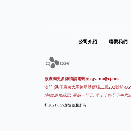
公司介紹
聯繫我們
|
欲查詢更多詳情請電郵至cgv.mo@cj.net
澳門
(
氹仔廣東大馬路星皓廣場二層232號舖
)
C
(熱線服務時間: 星期一至五, 早上十時至下午六時
© 2021 CGV影院 版權所有