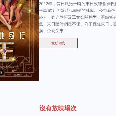
2012年，昔日風光一時的東日夜總會被
子華 飾）面臨時代轉變的挑戰。 公司新任
飾），強迫歡哥及眾女公關轉型，業績漸
戲，東日隨時關燈不保。為了保住東日，
撲，企硬尖東！
電影預告
沒有放映場次