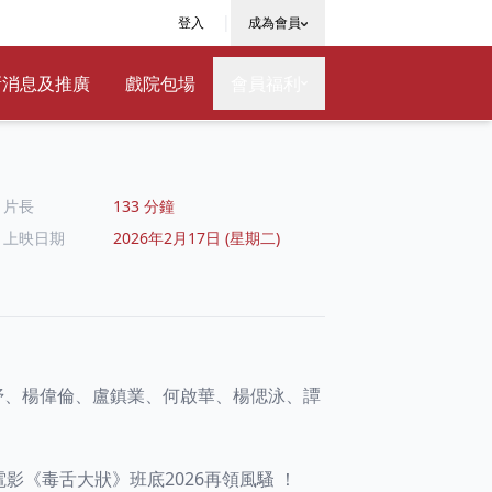
|
登入
成為會員
新消息及推廣
戲院包場
會員福利
片長
133 分鐘
上映日期
2026年2月17日 (星期二)
妤、楊偉倫、盧鎮業、何啟華、楊偲泳、譚
影《毒舌大狀》班底2026再領風騷 ！