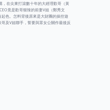
收購，在尖東打滾數十年的大經理歡哥（黃
CEO竟是歡哥狠辣的前妻V姐（鄭秀文
有起色。怎料背後原來是大財團的操控遊
歡哥及V姐聯手，誓要與眾女公關作最後反