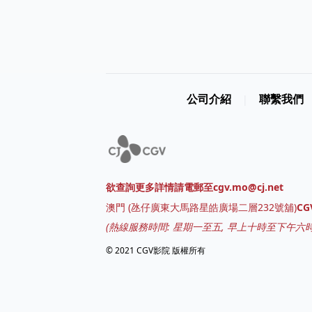
公司介紹
聯繫我們
|
欲查詢更多詳情請電郵至cgv.mo@cj.net
澳門
(
氹仔廣東大馬路星皓廣場二層232號舖
)
C
(熱線服務時間: 星期一至五, 早上十時至下午六時
© 2021 CGV影院 版權所有