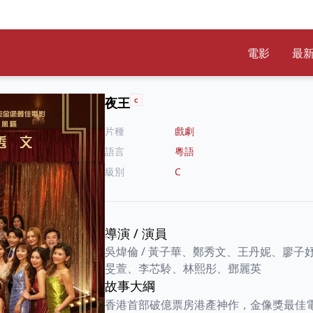
電影
最
夜王
C
片種
戲劇
語言
粵語
級別
C
導演
/
演員
吳煒倫
/
黃子華、鄭秀文、王丹妮、廖子
旻萱、李芯駖、林熙彤、鄧麗英
故事大綱
香港首部破億票房港產神作，金像獎最佳電