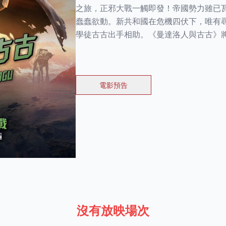
之旅，正邪大戰一觸即發！帝國勢力雖已
蠢蠢欲動。新共和國在危機四伏下，唯有
學徒古古出手相助。《曼達洛人與古古》將於
電影預告
沒有放映場次