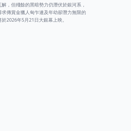
瓦解，但殘餘的黑暗勢力仍潛伏於銀河系，
尋求傳賞金獵人甸乍連及年幼卻潛力無限的
2026年5月21日大銀幕上映。