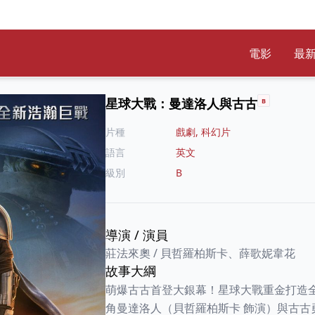
電影
最
星球大戰：曼達洛人與古古
B
片種
戲劇, 科幻片
語言
英文
級別
B
導演
/
演員
莊法來奧
/
貝哲羅柏斯卡、薛歌妮韋花
故事大綱
萌爆古古首登大銀幕！星球大戰重金打造
角曼達洛人（貝哲羅柏斯卡 飾演）與古古