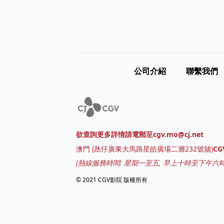
公司介紹
聯繫我們
|
欲查詢更多詳情請電郵至cgv.mo@cj.net
澳門
(
氹仔廣東大馬路星皓廣場二層232號舖
)
C
(熱線服務時間: 星期一至五, 早上十時至下午六時
© 2021 CGV影院 版權所有