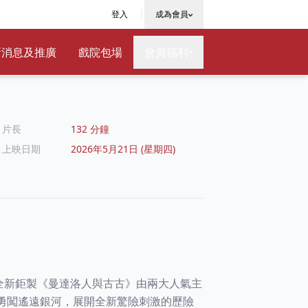
|
登入
成為會員
新消息及推廣
戲院包場
會員福利
片長
132 分鐘
上映日期
2026年5月21日 (星期四)
全新鉅製《曼達洛人與古古》由兩大人氣主
勇闖遙遠銀河，展開全新驚險刺激的歷險